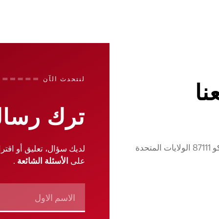
لنتحدث الآن
نا
ترك رسال
5405 هاي ديزرت بليس ني البوكيرك ، نيو مكسيكو 87111 الولايات المتحدة
لديك سؤال، تعليق أو اقترا
على
الأسئلة الشائعة
.